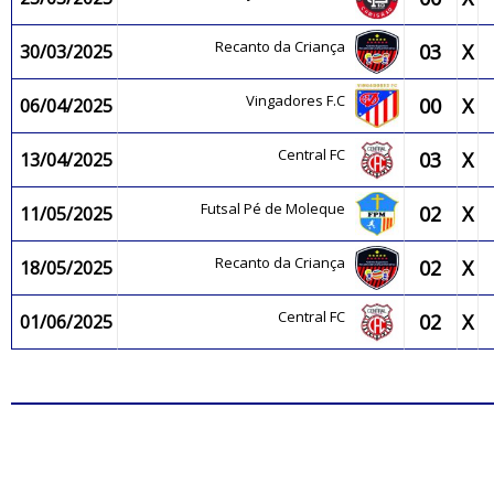
Recanto da Criança
03
X
30/03/2025
Vingadores F.C
00
X
06/04/2025
Central FC
03
X
13/04/2025
Futsal Pé de Moleque
02
X
11/05/2025
Recanto da Criança
02
X
18/05/2025
Central FC
02
X
01/06/2025
JO