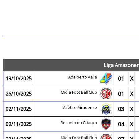
J
Liga Amazonens
Adalberto Valle
01
X
19/10/2025
Mídia Foot Ball Club
01
X
26/10/2025
Atlético Airaoense
03
X
02/11/2025
Recanto da Criança
04
X
09/11/2025
Mídia Foot Ball Club