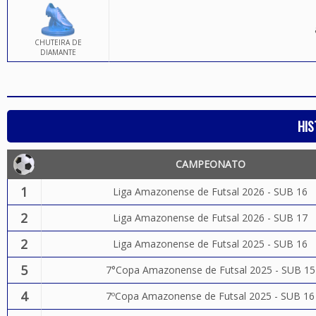
CHUTEIRA DE
DIAMANTE
HIS
CAMPEONATO
1
Liga Amazonense de Futsal 2026 - SUB 16
2
Liga Amazonense de Futsal 2026 - SUB 17
2
Liga Amazonense de Futsal 2025 - SUB 16
5
7°Copa Amazonense de Futsal 2025 - SUB 15
4
7ºCopa Amazonense de Futsal 2025 - SUB 16