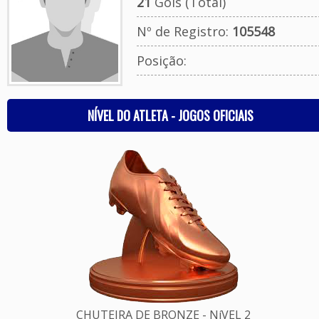
21
Gols (Total)
Nº de Registro:
105548
Posição:
NÍVEL DO ATLETA - JOGOS OFICIAIS
CHUTEIRA DE BRONZE - NíVEL 2