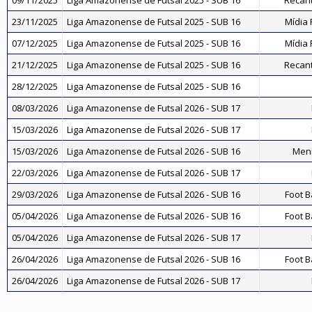
09/11/2025
Liga Amazonense de Futsal 2025 - SUB 16
Recant
23/11/2025
Liga Amazonense de Futsal 2025 - SUB 16
Mídia 
07/12/2025
Liga Amazonense de Futsal 2025 - SUB 16
Mídia 
21/12/2025
Liga Amazonense de Futsal 2025 - SUB 16
Recant
28/12/2025
Liga Amazonense de Futsal 2025 - SUB 16
08/03/2026
Liga Amazonense de Futsal 2026 - SUB 17
15/03/2026
Liga Amazonense de Futsal 2026 - SUB 17
15/03/2026
Liga Amazonense de Futsal 2026 - SUB 16
Meni
22/03/2026
Liga Amazonense de Futsal 2026 - SUB 17
29/03/2026
Liga Amazonense de Futsal 2026 - SUB 16
Foot B
05/04/2026
Liga Amazonense de Futsal 2026 - SUB 16
Foot B
05/04/2026
Liga Amazonense de Futsal 2026 - SUB 17
26/04/2026
Liga Amazonense de Futsal 2026 - SUB 16
Foot B
26/04/2026
Liga Amazonense de Futsal 2026 - SUB 17