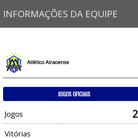
INFORMAÇÕES DA EQUIPE
Atlético Airaoense
JOGOS OFICIAIS
2
Jogos
Vitórias