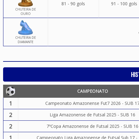
81 - 90 gols
91 - 100 gols
CHUTEIRA DE
OURO
CHUTEIRA DE
DIAMANTE
HIS
CAMPEONATO
1
Campeonato Amazonense Fut7 2026 - SUB 1
2
Liga Amazonense de Futsal 2025 - SUB 16
2
7ºCopa Amazonense de Futsal 2025 - SUB 16
1
Campeonato Liga Amazonense de Futsal Sub 17 -