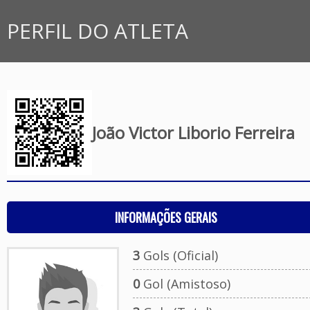
PERFIL DO ATLETA
João Victor Liborio Ferreira
INFORMAÇÕES GERAIS
3
Gols (Oficial)
0
Gol (Amistoso)