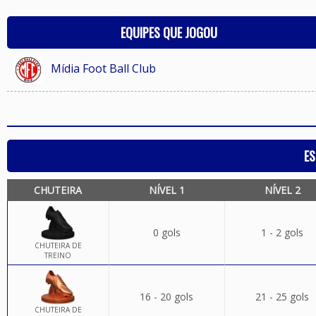
EQUIPES QUE JOGOU
Mídia Foot Ball Club
ES
CHUTEIRA
NÍVEL 1
NÍVEL 2
0 gols
1 - 2 gols
CHUTEIRA DE
TREINO
16 - 20 gols
21 - 25 gols
CHUTEIRA DE