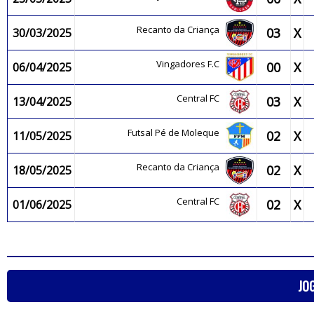
Recanto da Criança
03
X
30/03/2025
Vingadores F.C
00
X
06/04/2025
Central FC
03
X
13/04/2025
Futsal Pé de Moleque
02
X
11/05/2025
Recanto da Criança
02
X
18/05/2025
Central FC
02
X
01/06/2025
JO