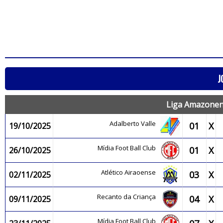
J
Liga Amazonens
Adalberto Valle
01
X
19/10/2025
Mídia Foot Ball Club
01
X
26/10/2025
Atlético Airaoense
03
X
02/11/2025
Recanto da Criança
04
X
09/11/2025
Mídia Foot Ball Club