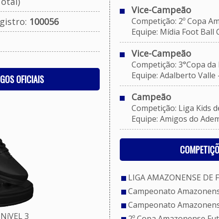
otal)
Vice-Campeão
gistro:
100056
Competição: 2º Copa Ama
Equipe: Mídia Foot Ball 
Vice-Campeão
Competição: 3°Copa da Li
Equipe: Adalberto Valle -
OGOS OFICIAIS
Campeão
Competição: Liga Kids de 
Equipe: Amigos do Ademir
COMPETIÇÕ
LIGA AMAZONENSE DE FU
Campeonato Amazonense
Campeonato Amazonense
NíVEL 3
2º Copa Amazonense Fut