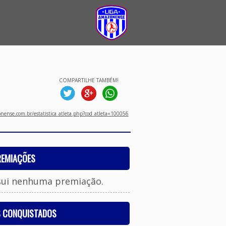
COMPARTILHE TAMBÉM!
ense.com.br/estatistica_atleta.php?cod_atleta=100056
REMIAÇÕES
sui nenhuma premiação.
S CONQUISTADOS