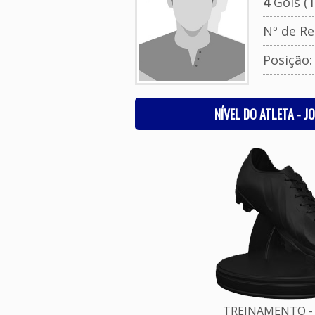
4
Gols (T
Nº de Re
Posição:
NÍVEL DO ATLETA - J
TREINAMENTO - 