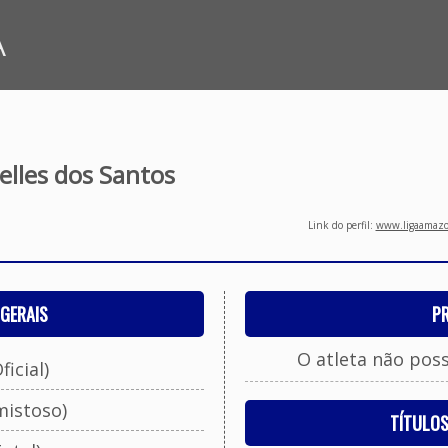
A
elles dos Santos
Link do perfil:
www.ligaamazon
GERAIS
P
O atleta não pos
ficial)
mistoso)
TÍTULO