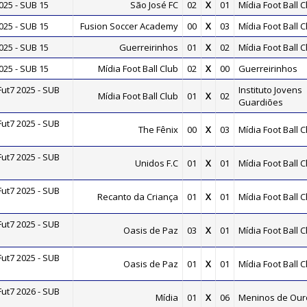
25 - SUB 15
São José FC
02
X
01
Mídia Foot Ball C
25 - SUB 15
Fusion Soccer Academy
00
X
03
Mídia Foot Ball C
25 - SUB 15
Guerreirinhos
01
X
02
Mídia Foot Ball C
25 - SUB 15
Mídia Foot Ball Club
02
X
00
Guerreirinhos
t7 2025 - SUB
Instituto Jovens
Mídia Foot Ball Club
01
X
02
Guardiões
t7 2025 - SUB
The Fênix
00
X
03
Mídia Foot Ball C
t7 2025 - SUB
Unidos F.C
01
X
01
Mídia Foot Ball C
t7 2025 - SUB
Recanto da Criança
01
X
01
Mídia Foot Ball C
t7 2025 - SUB
Oasis de Paz
03
X
01
Mídia Foot Ball C
t7 2025 - SUB
Oasis de Paz
01
X
01
Mídia Foot Ball C
t7 2026 - SUB
Mídia
01
X
06
Meninos de Our