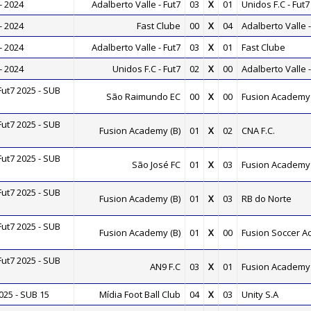
- 2024
Adalberto Valle - Fut7
03
X
01
Unidos F.C - Fut7
- 2024
Fast Clube
00
X
04
Adalberto Valle -
- 2024
Adalberto Valle - Fut7
03
X
01
Fast Clube
- 2024
Unidos F.C - Fut7
02
X
00
Adalberto Valle -
t7 2025 - SUB
São Raimundo EC
00
X
00
Fusion Academy 
t7 2025 - SUB
Fusion Academy (B)
01
X
02
CNA F.C.
t7 2025 - SUB
São José FC
01
X
03
Fusion Academy 
t7 2025 - SUB
Fusion Academy (B)
01
X
03
RB do Norte
t7 2025 - SUB
Fusion Academy (B)
01
X
00
Fusion Soccer 
t7 2025 - SUB
AN9 F.C
03
X
01
Fusion Academy 
25 - SUB 15
Mídia Foot Ball Club
04
X
03
Unity S.A