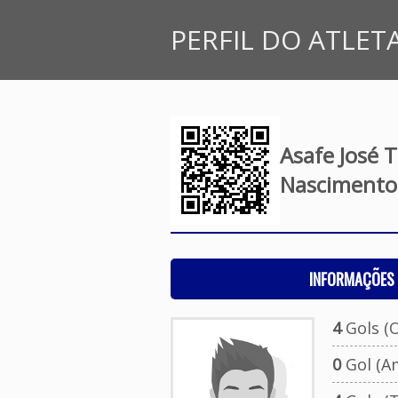
PERFIL DO ATLET
Asafe José T
Nascimento
INFORMAÇÕES 
4
Gols (O
0
Gol (A