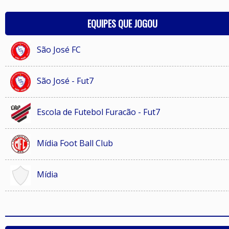
EQUIPES QUE JOGOU
São José FC
São José - Fut7
Escola de Futebol Furacão - Fut7
Mídia Foot Ball Club
Mídia