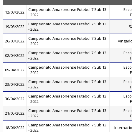
Campeonato Amazonense Futebol 7 Sub 13
Esco
12/03/2022
- 2022
F
Campeonato Amazonense Futebol 7 Sub 13
19/03/2022
S
- 2022
Campeonato Amazonense Futebol 7 Sub 13
26/03/2022
Vingador
- 2022
Campeonato Amazonense Futebol 7 Sub 13
Esco
02/04/2022
- 2022
F
Campeonato Amazonense Futebol 7 Sub 13
Esco
09/04/2022
- 2022
F
Campeonato Amazonense Futebol 7 Sub 13
Esco
23/04/2022
- 2022
F
Campeonato Amazonense Futebol 7 Sub 13
Esco
30/04/2022
- 2022
F
Campeonato Amazonense Futebol 7 Sub 13
Esco
21/05/2022
- 2022
F
Campeonato Amazonense Futebol 7 Sub 13
18/06/2022
Internacio
- 2022