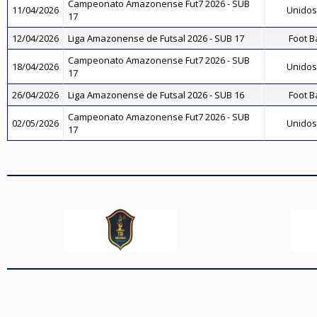
Campeonato Amazonense Fut7 2026 - SUB
11/04/2026
Unidos
17
12/04/2026
Liga Amazonense de Futsal 2026 - SUB 17
Foot B
Campeonato Amazonense Fut7 2026 - SUB
18/04/2026
Unidos
17
26/04/2026
Liga Amazonense de Futsal 2026 - SUB 16
Foot B
Campeonato Amazonense Fut7 2026 - SUB
02/05/2026
Unidos
17