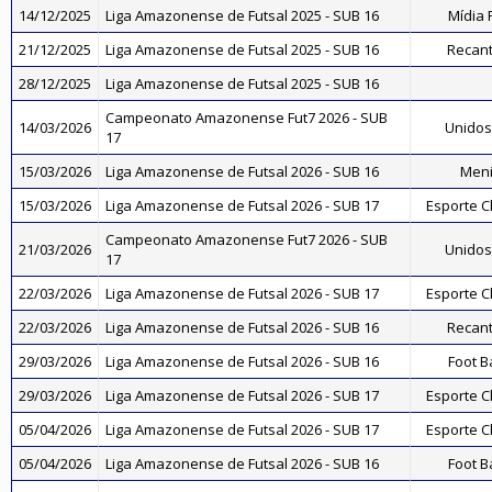
14/12/2025
Liga Amazonense de Futsal 2025 - SUB 16
Mídia 
21/12/2025
Liga Amazonense de Futsal 2025 - SUB 16
Recant
28/12/2025
Liga Amazonense de Futsal 2025 - SUB 16
Campeonato Amazonense Fut7 2026 - SUB
14/03/2026
Unidos
17
15/03/2026
Liga Amazonense de Futsal 2026 - SUB 16
Meni
15/03/2026
Liga Amazonense de Futsal 2026 - SUB 17
Esporte C
Campeonato Amazonense Fut7 2026 - SUB
21/03/2026
Unidos
17
22/03/2026
Liga Amazonense de Futsal 2026 - SUB 17
Esporte C
22/03/2026
Liga Amazonense de Futsal 2026 - SUB 16
Recant
29/03/2026
Liga Amazonense de Futsal 2026 - SUB 16
Foot B
29/03/2026
Liga Amazonense de Futsal 2026 - SUB 17
Esporte C
05/04/2026
Liga Amazonense de Futsal 2026 - SUB 17
Esporte C
05/04/2026
Liga Amazonense de Futsal 2026 - SUB 16
Foot B