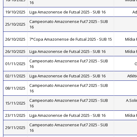
16
19/10/2025
Liga Amazonense de Futsal 2025 - SUB 16
Ad
Campeonato Amazonense Fut7 2025 - SUB
25/10/2025
16
26/10/2025
7°Copa Amazonense de Futsal 2025 - SUB 15
Mídia 
26/10/2025
Liga Amazonense de Futsal 2025 - SUB 16
Mídia 
Campeonato Amazonense Fut7 2025 - SUB
01/11/2025
G
16
02/11/2025
Liga Amazonense de Futsal 2025 - SUB 16
Atlét
Campeonato Amazonense Fut7 2025 - SUB
08/11/2025
16
Campeonato Amazonense Fut7 2025 - SUB
A.Soli
15/11/2025
16
23/11/2025
Liga Amazonense de Futsal 2025 - SUB 16
Mídia 
Campeonato Amazonense Fut7 2025 - SUB
29/11/2025
16