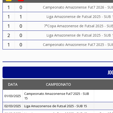
1
0
Campeonato Amazonense Fut7 2026 - SU
1
1
Liga Amazonense de Futsal 2025 - SUB 
1
0
7°Copa Amazonense de Futsal 2025 - SU
2
0
Liga Amazonense de Futsal 2025 - SUB 
1
0
Campeonato Amazonense Fut7 2025 - SU
JO
DATA
CAMPEONATO
Campeonato Amazonense Fut7 2025 - SUB
01/03/2025
15
02/03/2025
Liga Amazonense de Futsal 2025 - SUB 15