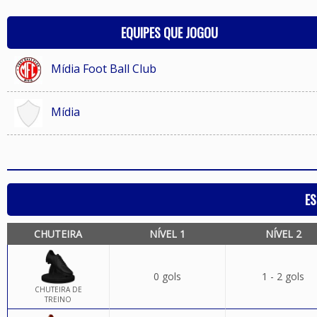
EQUIPES QUE JOGOU
Mídia Foot Ball Club
Mídia
ES
CHUTEIRA
NÍVEL 1
NÍVEL 2
0 gols
1 - 2 gols
CHUTEIRA DE
TREINO