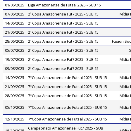
01/06/2025
Liga Amazonense de Futsal 2025 - SUB 15
07/06/2025
2º Copa Amazonense Fut7 2025 - SUB 15
Mídia 
14/06/2025
2º Copa Amazonense Fut7 2025 - SUB 15
21/06/2025
2º Copa Amazonense Fut7 2025 - SUB 15
28/06/2025
2º Copa Amazonense Fut7 2025 - SUB 15
Fusion So
05/07/2025
2º Copa Amazonense Fut7 2025 - SUB 15
G
19/07/2025
2º Copa Amazonense Fut7 2025 - SUB 15
Mídia 
09/08/2025
2º Copa Amazonense Fut7 2025 - SUB 15
14/09/2025
7°Copa Amazonense de Futsal 2025 - SUB 15
Mídia 
21/09/2025
7°Copa Amazonense de Futsal 2025 - SUB 15
Mídia 
28/09/2025
7°Copa Amazonense de Futsal 2025 - SUB 15
Mídia 
05/10/2025
7°Copa Amazonense de Futsal 2025 - SUB 15
Mídia 
12/10/2025
7°Copa Amazonense de Futsal 2025 - SUB 15
Mídia 
Campeonato Amazonense Fut7 2025 - SUB
18/10/2025
Mídia 