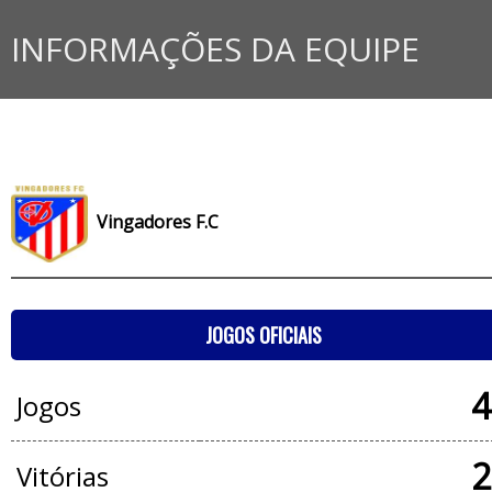
INFORMAÇÕES DA EQUIPE
Vingadores F.C
JOGOS OFICIAIS
4
Jogos
2
Vitórias