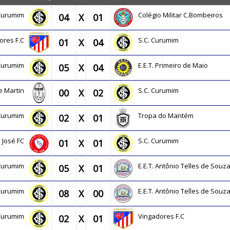
 Curumim
Colégio Militar C.Bombeiros
04
X
01
ores F.C
S.C. Curumim
01
X
04
 Curumim
E.E.T. Primeiro de Maio
05
X
04
e Martin
S.C. Curumim
00
X
02
 Curumim
Tropa do Mantém
02
X
01
 José FC
S.C. Curumim
01
X
01
 Curumim
E.E.T. Antônio Telles de Souz
05
X
01
 Curumim
E.E.T. Antônio Telles de Souz
08
X
00
 Curumim
Vingadores F.C
02
X
01