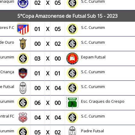
Manaquiri
S.C. Curumim
02
X
05
5°Copa Amazonense de Futsal Sub 15 - 2023
ores F.C
S.C. Curumim
01
X
05
 de Ouro
S.C. Curumim
00
X
02
 Curumim
Eepam Futsal
03
X
00
 Criança
S.C. Curumim
01
X
01
e Futsal
S.C. Curumim
00
X
04
 Curumim
Esc. Craques do Crespo
06
X
00
ntral FC
S.C. Curumim
04
X
04
 Curumim
Padre Futsal
05
X
02