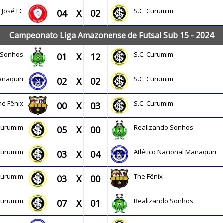
 José FC
S.C. Curumim
04
X
02
Campeonato Liga Amazonense de Futsal Sub 15 - 2024
o Sonhos
S.C. Curumim
01
X
12
Manaquiri
S.C. Curumim
02
X
02
he Fênix
S.C. Curumim
00
X
03
 Curumim
Realizando Sonhos
05
X
00
 Curumim
Atlético Nacional Manaquiri
03
X
04
 Curumim
The Fênix
03
X
00
 Curumim
Realizando Sonhos
07
X
01