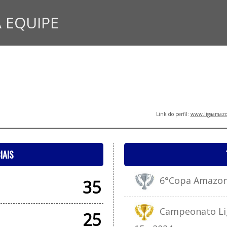
 EQUIPE
Link do perfil:
www.ligaamazon
IAIS
6°Copa Amazonen
35
Campeonato Lig
25