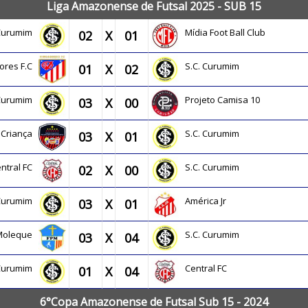
Liga Amazonense de Futsal 2025 - SUB 15
 Curumim
Mídia Foot Ball Club
02
X
01
ores F.C
S.C. Curumim
01
X
02
 Curumim
Projeto Camisa 10
03
X
00
 Criança
S.C. Curumim
03
X
01
ntral FC
S.C. Curumim
02
X
00
 Curumim
América Jr
03
X
01
 Moleque
S.C. Curumim
03
X
04
 Curumim
Central FC
01
X
04
6°Copa Amazonense de Futsal Sub 15 - 2024