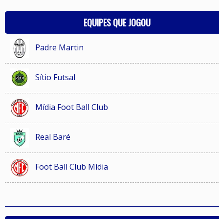
EQUIPES QUE JOGOU
Padre Martin
Sítio Futsal
Mídia Foot Ball Club
Real Baré
Foot Ball Club Mídia