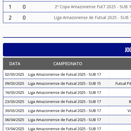
1
0
2º Copa Amazonense Fut7 2025 - SUB 
2
0
Liga Amazonense de Futsal 2025 - SUB 
JO
DATA
CAMPEONATO
02/03/2025
Liga Amazonense de Futsal 2025 - SUB 17
09/03/2025
Liga Amazonense de Futsal 2025 - SUB 15
Futsal P
16/03/2025
Liga Amazonense de Futsal 2025 - SUB 17
23/03/2025
Liga Amazonense de Futsal 2025 - SUB 17
B
30/03/2025
Liga Amazonense de Futsal 2025 - SUB 17
V
06/04/2025
Liga Amazonense de Futsal 2025 - SUB 17
13/04/2025
Liga Amazonense de Futsal 2025 - SUB 17