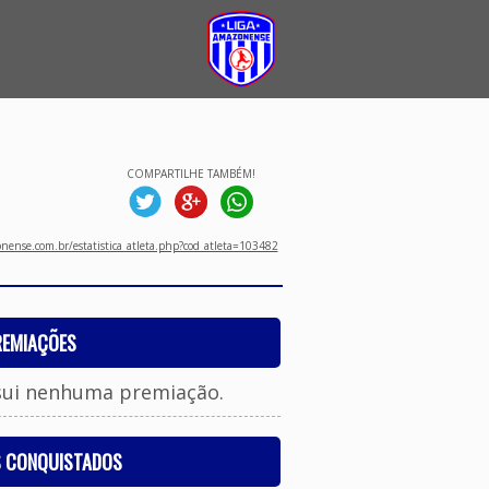
COMPARTILHE TAMBÉM!
ense.com.br/estatistica_atleta.php?cod_atleta=103482
REMIAÇÕES
sui nenhuma premiação.
S CONQUISTADOS