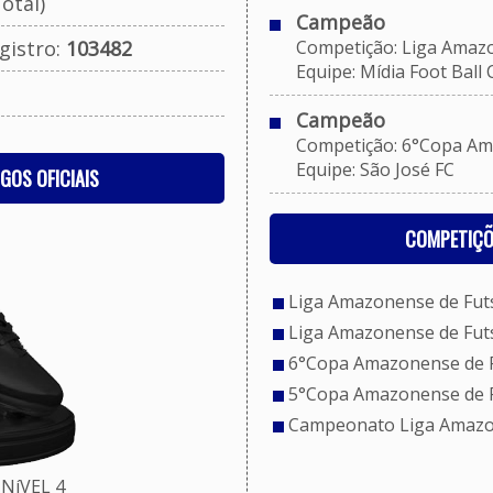
otal)
Campeão
gistro:
103482
Competição: Liga Amazone
Equipe: Mídia Foot Ball 
Campeão
Competição: 6°Copa Amaz
Equipe: São José FC
OGOS OFICIAIS
COMPETIÇÕ
Liga Amazonense de Futs
Liga Amazonense de Futs
6°Copa Amazonense de Fu
5°Copa Amazonense de Fu
Campeonato Liga Amazone
NíVEL 4