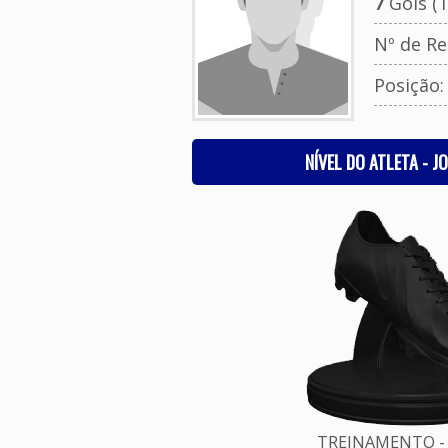
7
Gols (T
Nº de Re
Posição:
NÍVEL DO ATLETA - J
TREINAMENTO - 