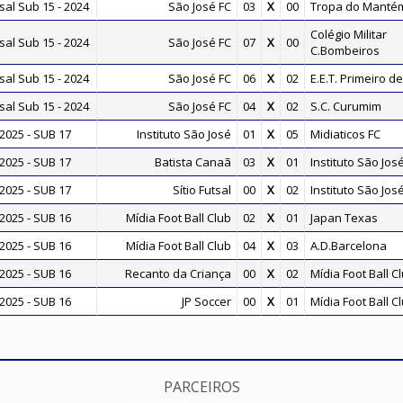
al Sub 15 - 2024
São José FC
03
X
00
Tropa do Manté
Colégio Militar
al Sub 15 - 2024
São José FC
07
X
00
C.Bombeiros
al Sub 15 - 2024
São José FC
06
X
02
E.E.T. Primeiro d
al Sub 15 - 2024
São José FC
04
X
02
S.C. Curumim
2025 - SUB 17
Instituto São José
01
X
05
Midiaticos FC
2025 - SUB 17
Batista Canaã
03
X
01
Instituto São Jos
2025 - SUB 17
Sítio Futsal
00
X
02
Instituto São Jos
2025 - SUB 16
Mídia Foot Ball Club
02
X
01
Japan Texas
2025 - SUB 16
Mídia Foot Ball Club
04
X
03
A.D.Barcelona
2025 - SUB 16
Recanto da Criança
00
X
02
Mídia Foot Ball C
2025 - SUB 16
JP Soccer
00
X
01
Mídia Foot Ball C
PARCEIROS