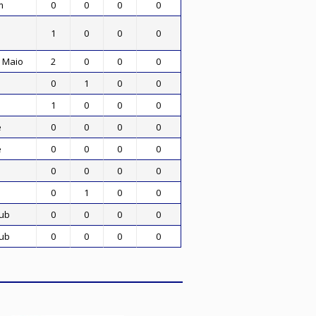
m
0
0
0
0
1
0
0
0
e Maio
2
0
0
0
0
1
0
0
1
0
0
0
é
0
0
0
0
é
0
0
0
0
0
0
0
0
0
1
0
0
lub
0
0
0
0
lub
0
0
0
0