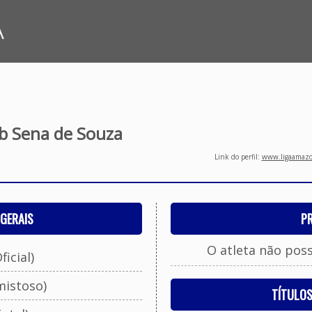
A
b Sena de Souza
Link do perfil:
www.ligaamazon
GERAIS
P
O atleta não pos
ficial)
mistoso)
TÍTULO