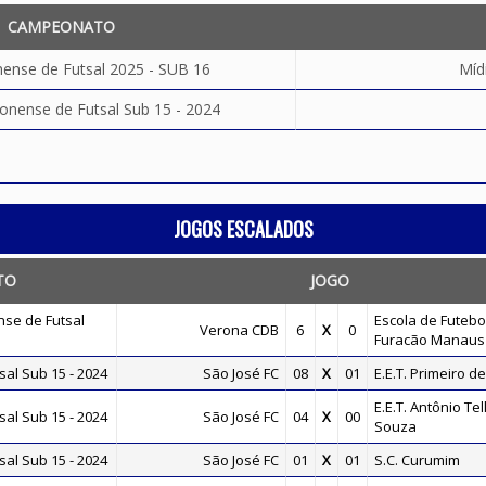
CAMPEONATO
ense de Futsal 2025 - SUB 16
Míd
nense de Futsal Sub 15 - 2024
JOGOS ESCALADOS
TO
JOGO
se de Futsal
Escola de Futebo
Verona CDB
6
X
0
Furacão Manaus
al Sub 15 - 2024
São José FC
08
X
01
E.E.T. Primeiro d
E.E.T. Antônio Tel
al Sub 15 - 2024
São José FC
04
X
00
Souza
al Sub 15 - 2024
São José FC
01
X
01
S.C. Curumim