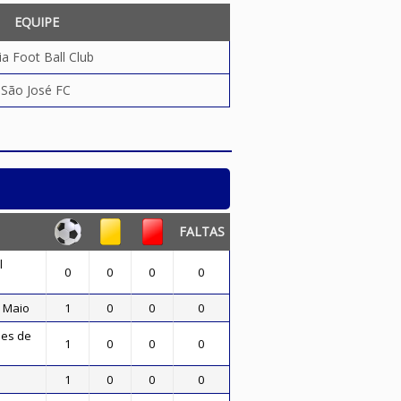
EQUIPE
ia Foot Ball Club
São José FC
FALTAS
l
0
0
0
0
e Maio
1
0
0
0
les de
1
0
0
0
1
0
0
0