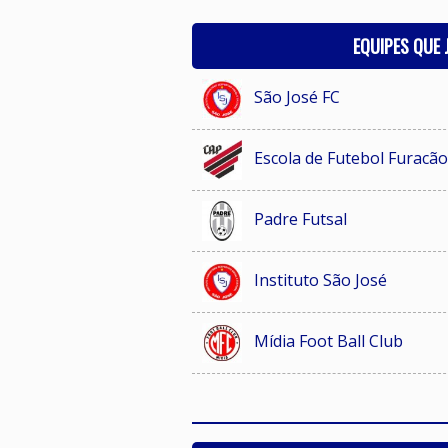
EQUIPES QUE
São José FC
Escola de Futebol Furacã
Padre Futsal
Instituto São José
Mídia Foot Ball Club