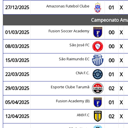
Amazonas Futebol Clube
01
X
27/12/2025
Campeonato Amaz
Fusion Soccer Academy
00
X
01/03/2025
São José FC
00
X
08/03/2025
São Raimundo EC
00
X
15/03/2025
CNA F.C.
01
X
22/03/2025
Esporte Clube Tarumã
02
X
29/03/2025
Fusion Academy (B)
01
X
05/04/2025
AN9 F.C
02
X
12/04/2025