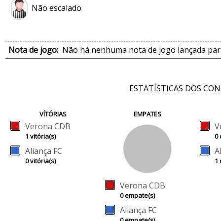
Não escalado
Nota de jogo:
Não há nenhuma nota de jogo lançada para
ESTATÍSTICAS DOS CO
VÍTÓRIAS
EMPATES
Verona CDB
V
1 vitória(s)
0 
Aliança FC
A
0 vitória(s)
1 
Verona CDB
0 empate(s)
Aliança FC
0 empate(s)