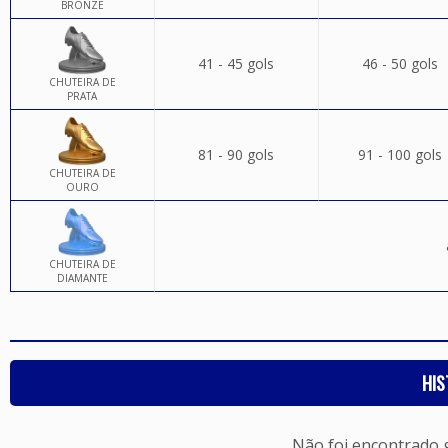
BRONZE
41 - 45 gols
46 - 50 gols
CHUTEIRA DE
PRATA
81 - 90 gols
91 - 100 gols
CHUTEIRA DE
OURO
CHUTEIRA DE
DIAMANTE
HIS
Não foi encontrado