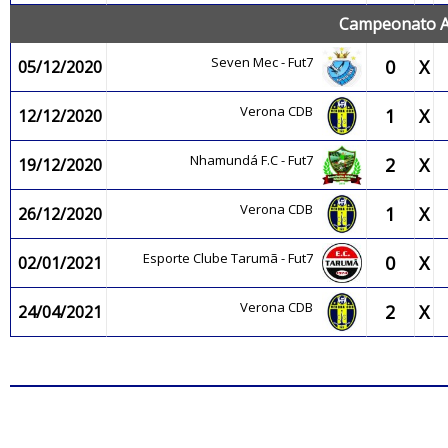
Campeonato A
Seven Mec - Fut7
0
X
05/12/2020
Verona CDB
1
X
12/12/2020
Nhamundá F.C - Fut7
2
X
19/12/2020
Verona CDB
1
X
26/12/2020
Esporte Clube Tarumã - Fut7
0
X
02/01/2021
Verona CDB
2
X
24/04/2021
JO