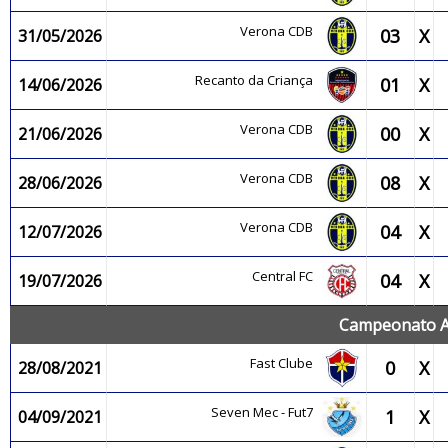
Verona CDB
03
X
31/05/2026
Recanto da Criança
01
X
14/06/2026
Verona CDB
00
X
21/06/2026
Verona CDB
08
X
28/06/2026
Verona CDB
04
X
12/07/2026
Central FC
04
X
19/07/2026
Campeonato A
Fast Clube
0
X
28/08/2021
Seven Mec - Fut7
1
X
04/09/2021