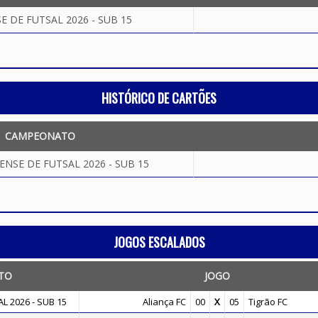
 DE FUTSAL 2026 - SUB 15
HISTÓRICO DE CARTÕES
CAMPEONATO
NSE DE FUTSAL 2026 - SUB 15
JOGOS ESCALADOS
TO
JOGO
 2026 - SUB 15
Aliança FC
00
X
05
Tigrão FC