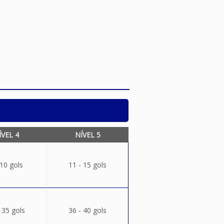
ÍVEL 4
NÍVEL 5
 10 gols
11 - 15 gols
 35 gols
36 - 40 gols