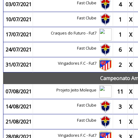
Fast Clube
4
X
03/07/2021
Fast Clube
1
X
10/07/2021
Craques do Futuro - Fut7
1
X
17/07/2021
Fast Clube
6
X
24/07/2021
Vingadores F.C - Fut7
2
X
31/07/2021
Campeonato Ama
Projeto Jeito Moleque
11
X
07/08/2021
Fast Clube
3
X
14/08/2021
Fast Clube
1
X
21/08/2021
Vingadores F.C - Fut7
3
X
28/08/2021