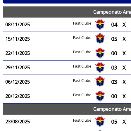
Campeonato Amaz
Fast Clube
04
X
08/11/2025
Fast Clube
05
X
15/11/2025
Fast Clube
00
X
22/11/2025
Fast Clube
03
X
29/11/2025
Fast Clube
03
X
06/12/2025
Fast Clube
00
X
20/12/2025
Campeonato Amaz
Fast Clube
05
X
23/08/2025