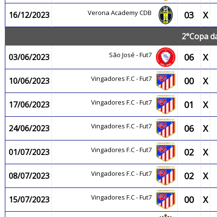
Verona Academy CDB
03
X
16/12/2023
2°Copa da
São José - Fut7
06
X
03/06/2023
Vingadores F.C - Fut7
00
X
10/06/2023
Vingadores F.C - Fut7
01
X
17/06/2023
Vingadores F.C - Fut7
06
X
24/06/2023
Vingadores F.C - Fut7
02
X
01/07/2023
Vingadores F.C - Fut7
02
X
08/07/2023
Vingadores F.C - Fut7
00
X
15/07/2023