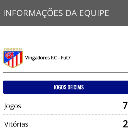
INFORMAÇÕES DA EQUIPE
Vingadores F.C - Fut7
JOGOS OFICIAIS
7
Jogos
2
Vitórias