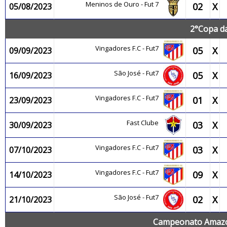
Meninos de Ouro - Fut 7
02
X
05/08/2023
2°Copa da
Vingadores F.C - Fut7
05
X
09/09/2023
São José - Fut7
05
X
16/09/2023
Vingadores F.C - Fut7
01
X
23/09/2023
Fast Clube
03
X
30/09/2023
Vingadores F.C - Fut7
03
X
07/10/2023
Vingadores F.C - Fut7
09
X
14/10/2023
São José - Fut7
02
X
21/10/2023
Campeonato Amazon