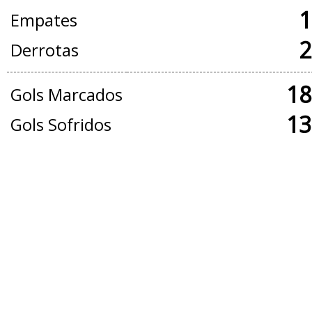
1
Empates
2
Derrotas
18
Gols Marcados
13
Gols Sofridos