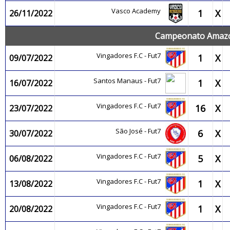
Vasco Academy
1
X
26/11/2022
Campeonato Amazon
Vingadores F.C - Fut7
1
X
09/07/2022
Santos Manaus - Fut7
1
X
16/07/2022
Vingadores F.C - Fut7
16
X
23/07/2022
São José - Fut7
6
X
30/07/2022
Vingadores F.C - Fut7
5
X
06/08/2022
Vingadores F.C - Fut7
1
X
13/08/2022
Vingadores F.C - Fut7
1
X
20/08/2022