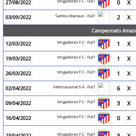
Vingadores F.C - Fut7
0
X
27/08/2022
Santos Manaus - Fut7
2
X
03/09/2022
Campeonato Amazon
Vingadores F.C - Fut7
1
X
12/03/2022
Vingadores F.C - Fut7
1
X
19/03/2022
Vingadores F.C - Fut7
1
X
26/03/2022
Internacional S.A - Fut7
6
X
02/04/2022
Vingadores F.C - Fut7
3
X
09/04/2022
Vingadores F.C - Fut7
0
X
16/04/2022
Vingadores F.C - Fut7
3
X
23/04/2022