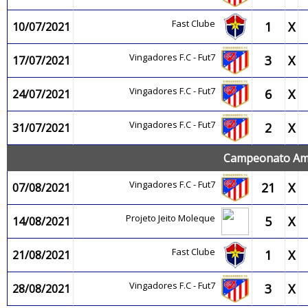
Fast Clube
1
X
10/07/2021
Vingadores F.C - Fut7
3
X
17/07/2021
Vingadores F.C - Fut7
6
X
24/07/2021
Vingadores F.C - Fut7
2
X
31/07/2021
Campeonato Ama
Vingadores F.C - Fut7
21
X
07/08/2021
Projeto Jeito Moleque
5
X
14/08/2021
Fast Clube
1
X
21/08/2021
Vingadores F.C - Fut7
3
X
28/08/2021