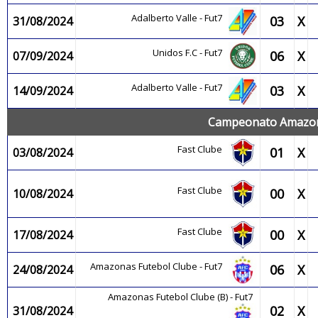
Adalberto Valle - Fut7
03
X
31/08/2024
Unidos F.C - Fut7
06
X
07/09/2024
Adalberto Valle - Fut7
03
X
14/09/2024
Campeonato Amazone
Fast Clube
01
X
03/08/2024
Fast Clube
00
X
10/08/2024
Fast Clube
00
X
17/08/2024
Amazonas Futebol Clube - Fut7
06
X
24/08/2024
Amazonas Futebol Clube (B) - Fut7
02
X
31/08/2024