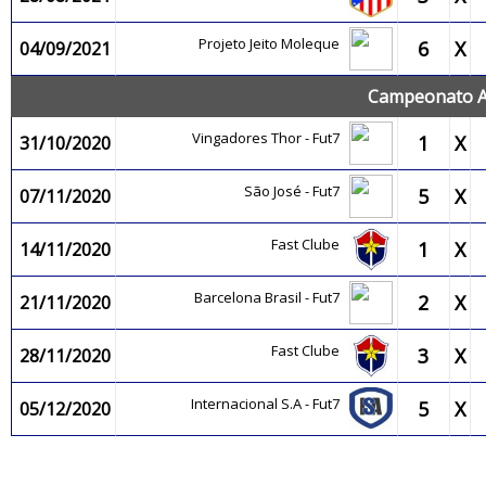
Projeto Jeito Moleque
6
X
04/09/2021
Campeonato A
Vingadores Thor - Fut7
1
X
31/10/2020
São José - Fut7
5
X
07/11/2020
Fast Clube
1
X
14/11/2020
Barcelona Brasil - Fut7
2
X
21/11/2020
Fast Clube
3
X
28/11/2020
Internacional S.A - Fut7
5
X
05/12/2020