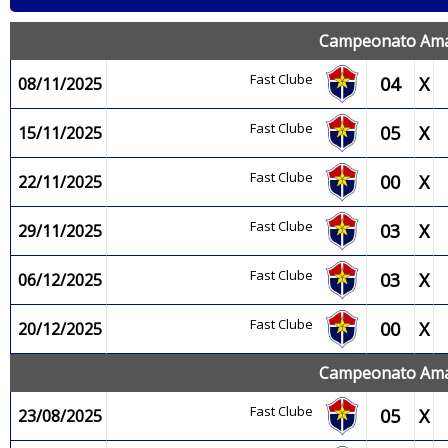
Campeonato Amaz
Fast Clube
04
X
08/11/2025
Fast Clube
05
X
15/11/2025
Fast Clube
00
X
22/11/2025
Fast Clube
03
X
29/11/2025
Fast Clube
03
X
06/12/2025
Fast Clube
00
X
20/12/2025
Campeonato Amaz
Fast Clube
05
X
23/08/2025