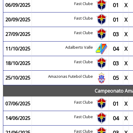
Fast Clube
01
X
06/09/2025
Fast Clube
01
X
20/09/2025
Fast Clube
03
X
27/09/2025
Adalberto Valle
04
X
11/10/2025
Fast Clube
03
X
18/10/2025
Amazonas Futebol Clube
05
X
25/10/2025
Campeonato Amaz
Fast Clube
01
X
07/06/2025
Fast Clube
04
X
14/06/2025
Fast Clube
03
X
21/06/2025