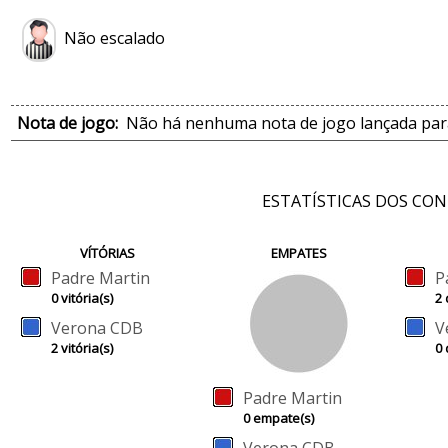
Não escalado
Nota de jogo:
Não há nenhuma nota de jogo lançada para
ESTATÍSTICAS DOS CO
VÍTÓRIAS
EMPATES
Padre Martin
P
0 vitória(s)
2 
Verona CDB
V
2 vitória(s)
0 
Padre Martin
0 empate(s)