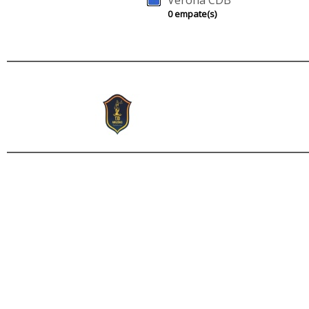
Verona CDB
0 empate(s)