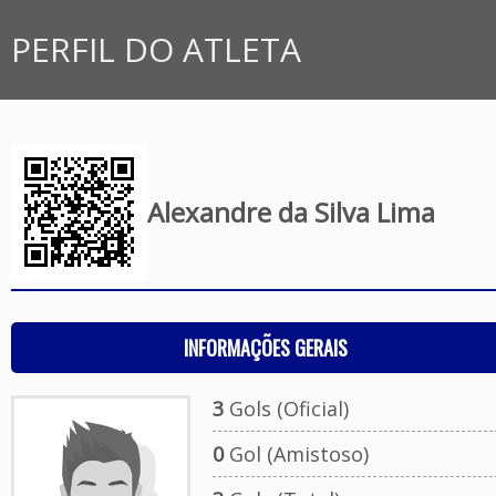
PERFIL DO ATLETA
Alexandre da Silva Lima
INFORMAÇÕES GERAIS
3
Gols (Oficial)
0
Gol (Amistoso)