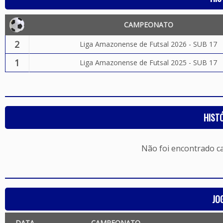
CAMPEONATO
2
Liga Amazonense de Futsal 2026 - SUB 17
1
Liga Amazonense de Futsal 2025 - SUB 17
HIST
Não foi encontrado c
JO
DATA
CAMPEONATO