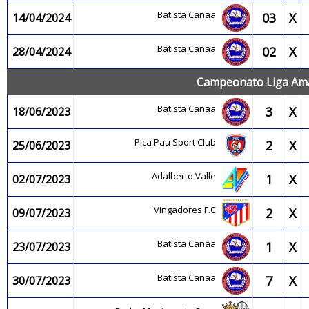
Batista Canaã
03
X
14/04/2024
Batista Canaã
02
X
28/04/2024
Campeonato Liga Ama
Batista Canaã
3
X
18/06/2023
Pica Pau Sport Club
2
X
25/06/2023
Adalberto Valle
1
X
02/07/2023
Vingadores F.C
2
X
09/07/2023
Batista Canaã
1
X
23/07/2023
Batista Canaã
7
X
30/07/2023