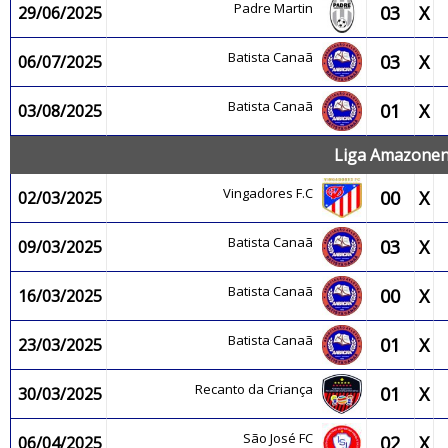
Padre Martin
03
X
29/06/2025
Batista Canaã
03
X
06/07/2025
Batista Canaã
01
X
03/08/2025
Liga Amazonens
Vingadores F.C
00
X
02/03/2025
Batista Canaã
03
X
09/03/2025
Batista Canaã
00
X
16/03/2025
Batista Canaã
01
X
23/03/2025
Recanto da Criança
01
X
30/03/2025
São José FC
02
X
06/04/2025