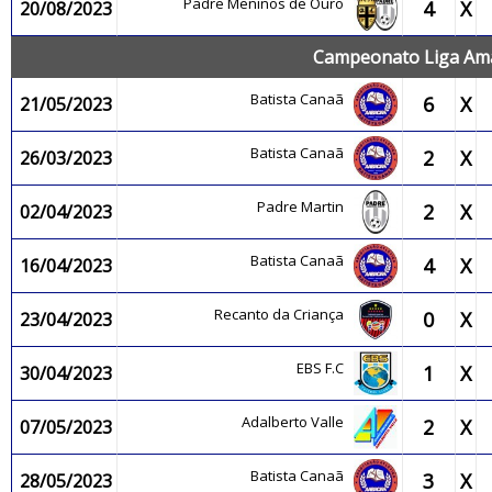
Padre Meninos de Ouro
4
X
20/08/2023
Campeonato Liga Ama
Batista Canaã
6
X
21/05/2023
Batista Canaã
2
X
26/03/2023
Padre Martin
2
X
02/04/2023
Batista Canaã
4
X
16/04/2023
Recanto da Criança
0
X
23/04/2023
EBS F.C
1
X
30/04/2023
Adalberto Valle
2
X
07/05/2023
Batista Canaã
3
X
28/05/2023