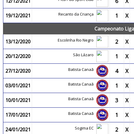
6
X
12/12/2021
Recanto da Criança
1
X
19/12/2021
Campeonato Liga
Escolinha Rio Negro
2
X
13/12/2020
São Lázaro
1
X
20/12/2020
Batista Canaã
4
X
27/12/2020
Batista Canaã
1
X
03/01/2021
Batista Canaã
3
X
10/01/2021
Batista Canaã
1
X
17/01/2021
Sogima EC
2
X
24/01/2021