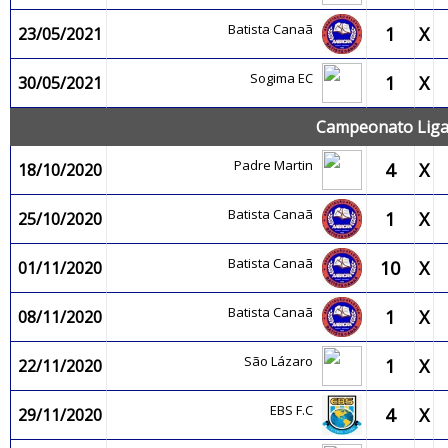
Batista Canaã
1
X
23/05/2021
Sogima EC
1
X
30/05/2021
Campeonato Liga
Padre Martin
4
X
18/10/2020
Batista Canaã
1
X
25/10/2020
Batista Canaã
10
X
01/11/2020
Batista Canaã
1
X
08/11/2020
São Lázaro
1
X
22/11/2020
EBS F.C
4
X
29/11/2020