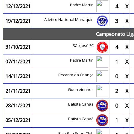
Padre Martin
4
X
12/12/2021
Atlético Nacional Manaquiri
3
X
19/12/2021
Campeonato Liga
São José FC
4
X
31/10/2021
Padre Martin
1
X
07/11/2021
Recanto da Criança
0
X
14/11/2021
Guerreirinhos
2
X
21/11/2021
Batista Canaã
0
X
28/11/2021
Batista Canaã
1
X
05/12/2021
Pica Pau Sport Club