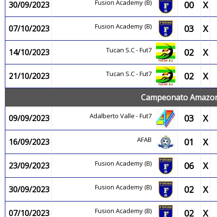
Fusion Academy (B)
00
X
30/09/2023
Fusion Academy (B)
03
X
07/10/2023
Tucan S.C - Fut7
02
X
14/10/2023
Tucan S.C - Fut7
02
X
21/10/2023
Campeonato Amazone
Adalberto Valle - Fut7
03
X
09/09/2023
AFAB
01
X
16/09/2023
Fusion Academy (B)
06
X
23/09/2023
Fusion Academy (B)
02
X
30/09/2023
Fusion Academy (B)
02
X
07/10/2023