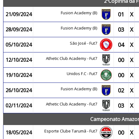
2ºCopinha da F
Fusion Academy (B)
01
X
21/09/2024
Fusion Academy (B)
03
X
28/09/2024
São José - Fut7
04
X
05/10/2024
Athetic Club Academy - Fut7
00
X
12/10/2024
Unidos F.C - Fut7
00
X
19/10/2024
Fusion Academy (B)
02
X
26/10/2024
Athetic Club Academy - Fut7
03
X
02/11/2024
Campeonato Amazone
Esporte Clube Tarumã - Fut7
00
X
18/05/2024