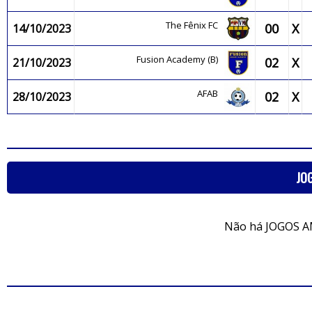
The Fênix FC
00
X
14/10/2023
Fusion Academy (B)
02
X
21/10/2023
AFAB
02
X
28/10/2023
JO
Não há JOGOS A