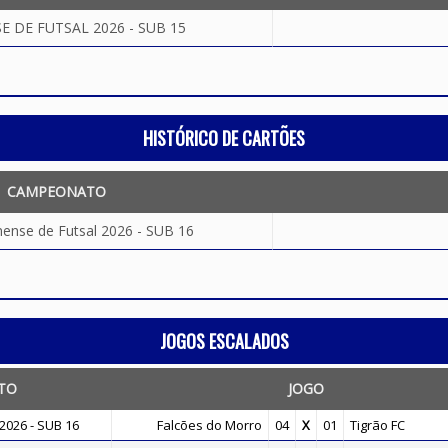
 DE FUTSAL 2026 - SUB 15
HISTÓRICO DE CARTÕES
CAMPEONATO
ense de Futsal 2026 - SUB 16
JOGOS ESCALADOS
TO
JOGO
2026 - SUB 16
Falcões do Morro
04
X
01
Tigrão FC