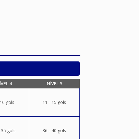
ÍVEL 4
NÍVEL 5
 10 gols
11 - 15 gols
 35 gols
36 - 40 gols