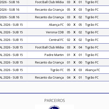
2026 - SUB 16
Foot Ball Club Mídia
03
X
01
Tigrão FC
2026 - SUB 16
Recanto da Criança
05
X
03
Tigrão FC
2026 - SUB 16
Recanto da Criança
03
X
02
Tigrão FC
 2026 - SUB 15
Aliança FC
00
X
05
Tigrão FC
 2026 - SUB 15
Verona CDB
05
X
02
Tigrão FC
 2026 - SUB 15
Central FC
02
X
02
Tigrão FC
 2026 - SUB 15
Foot Ball Club Mídia
03
X
04
Tigrão FC
 2026 - SUB 15
Padre Martin
01
X
01
Tigrão FC
 2026 - SUB 15
Recanto da Criança
01
X
00
Tigrão FC
 2026 - SUB 15
Tigrão FC
05
X
03
Aliança FC
 2026 - SUB 15
Recanto da Criança
04
X
01
Tigrão FC
PARCEIROS