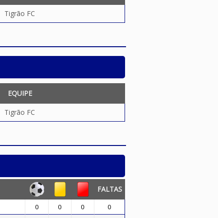
Tigrão FC
EQUIPE
Tigrão FC
FALTAS
0
0
0
0