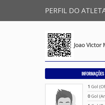
PERFIL DO ATLET
Joao Victor
INFORMAÇÕES 
1
Gol (Ofi
0
Gol (A