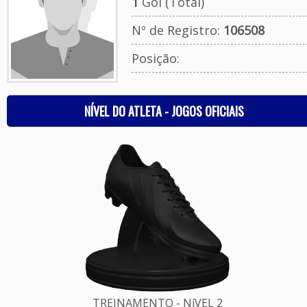
1
Gol (Total)
Nº de Registro:
106508
Posição:
NÍVEL DO ATLETA - JOGOS OFICIAIS
TREINAMENTO - NíVEL 2