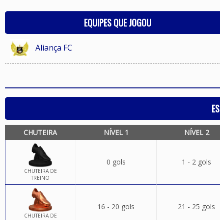
EQUIPES QUE JOGOU
Aliança FC
ES
CHUTEIRA
NÍVEL 1
NÍVEL 2
0 gols
1 - 2 gols
CHUTEIRA DE
TREINO
16 - 20 gols
21 - 25 gols
CHUTEIRA DE