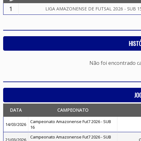
1
LIGA AMAZONENSE DE FUTSAL 2026 - SUB 1
HIST
Não foi encontrado c
JO
DATA
CAMPEONATO
Campeonato Amazonense Fut7 2026 - SUB
14/03/2026
16
Campeonato Amazonense Fut7 2026 - SUB
21/03/2026
G