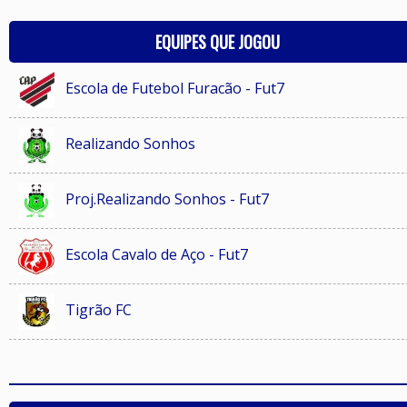
EQUIPES QUE JOGOU
Escola de Futebol Furacão - Fut7
Realizando Sonhos
Proj.Realizando Sonhos - Fut7
Escola Cavalo de Aço - Fut7
Tigrão FC