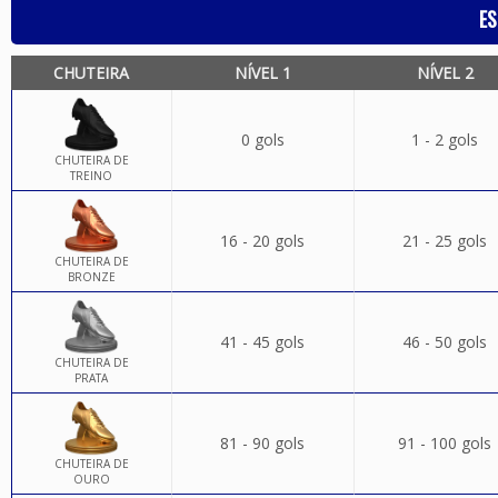
ES
CHUTEIRA
NÍVEL 1
NÍVEL 2
0 gols
1 - 2 gols
CHUTEIRA DE
TREINO
16 - 20 gols
21 - 25 gols
CHUTEIRA DE
BRONZE
41 - 45 gols
46 - 50 gols
CHUTEIRA DE
PRATA
81 - 90 gols
91 - 100 gols
CHUTEIRA DE
OURO