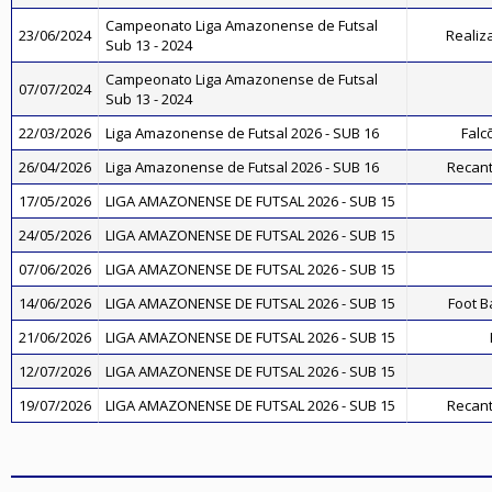
Campeonato Liga Amazonense de Futsal
23/06/2024
Realiz
Sub 13 - 2024
Campeonato Liga Amazonense de Futsal
07/07/2024
Sub 13 - 2024
22/03/2026
Liga Amazonense de Futsal 2026 - SUB 16
Falc
26/04/2026
Liga Amazonense de Futsal 2026 - SUB 16
Recant
17/05/2026
LIGA AMAZONENSE DE FUTSAL 2026 - SUB 15
24/05/2026
LIGA AMAZONENSE DE FUTSAL 2026 - SUB 15
07/06/2026
LIGA AMAZONENSE DE FUTSAL 2026 - SUB 15
14/06/2026
LIGA AMAZONENSE DE FUTSAL 2026 - SUB 15
Foot B
21/06/2026
LIGA AMAZONENSE DE FUTSAL 2026 - SUB 15
12/07/2026
LIGA AMAZONENSE DE FUTSAL 2026 - SUB 15
19/07/2026
LIGA AMAZONENSE DE FUTSAL 2026 - SUB 15
Recant