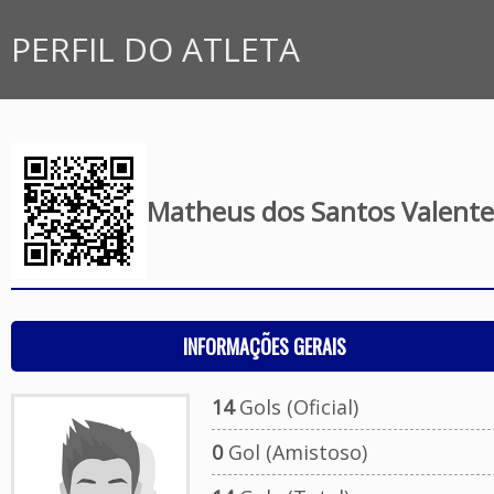
PERFIL DO ATLETA
Matheus dos Santos Valente
INFORMAÇÕES GERAIS
14
Gols (Oficial)
0
Gol (Amistoso)