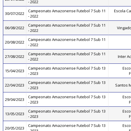
- 2022
Campeonato Amazonense Futebol 7 Sub 11
Escola Ca
30/07/2022
- 2022
Campeonato Amazonense Futebol 7 Sub 11
06/08/2022
Vingador
- 2022
Campeonato Amazonense Futebol 7 Sub 11
20/08/2022
- 2022
Campeonato Amazonense Futebol 7 Sub 11
27/08/2022
Inter A
- 2022
Campeonato Amazonense Futebol 7 Sub 13
Esco
15/04/2023
- 2023
F
Campeonato Amazonense Futebol 7 Sub 13
22/04/2023
Santos M
- 2023
Campeonato Amazonense Futebol 7 Sub 13
Esco
29/04/2023
- 2023
F
Campeonato Amazonense Futebol 7 Sub 13
Esco
13/05/2023
- 2023
F
Campeonato Amazonense Futebol 7 Sub 13
Esco
20/05/2023
- 2023
F