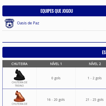
EQUIPES QUE JOGOU
Oasis de Paz
ES
CHUTEIRA
NÍVEL 1
NÍVEL 2
0 gols
1 - 2 gols
CHUTEIRA DE
TREINO
16 - 20 gols
21 - 25 gols
CHUTEIRA DE