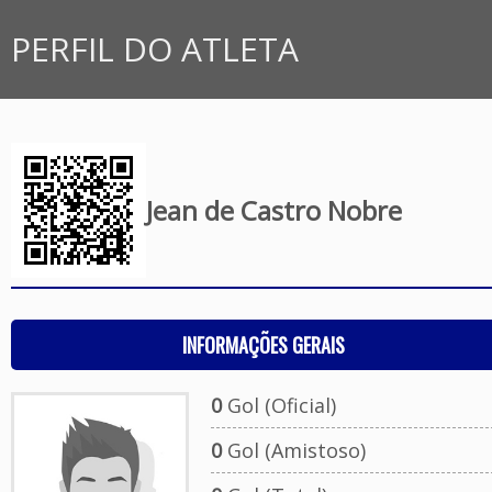
PERFIL DO ATLETA
Jean de Castro Nobre
INFORMAÇÕES GERAIS
0
Gol (Oficial)
0
Gol (Amistoso)