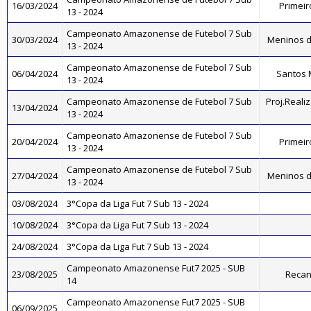
16/03/2024
Primeir
13 - 2024
Campeonato Amazonense de Futebol 7 Sub
30/03/2024
Meninos de
13 - 2024
Campeonato Amazonense de Futebol 7 Sub
06/04/2024
Santos 
13 - 2024
Campeonato Amazonense de Futebol 7 Sub
Proj.Real
13/04/2024
13 - 2024
Campeonato Amazonense de Futebol 7 Sub
20/04/2024
Primeir
13 - 2024
Campeonato Amazonense de Futebol 7 Sub
27/04/2024
Meninos de
13 - 2024
03/08/2024
3°Copa da Liga Fut 7 Sub 13 - 2024
10/08/2024
3°Copa da Liga Fut 7 Sub 13 - 2024
24/08/2024
3°Copa da Liga Fut 7 Sub 13 - 2024
Campeonato Amazonense Fut7 2025 - SUB
23/08/2025
Recan
14
Campeonato Amazonense Fut7 2025 - SUB
06/09/2025