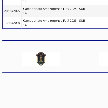
14
Campeonato Amazonense Fut7 2025 - SUB
20/09/2025
14
Campeonato Amazonense Fut7 2025 - SUB
11/10/2025
14