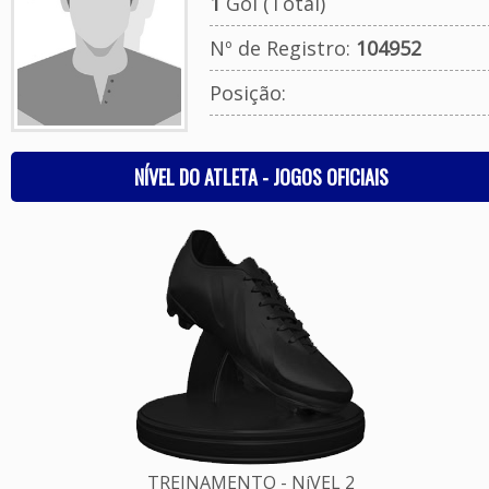
1
Gol (Total)
Nº de Registro:
104952
Posição:
NÍVEL DO ATLETA - JOGOS OFICIAIS
TREINAMENTO - NíVEL 2