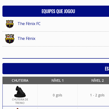
EQUIPES QUE JOGOU
The Fênix FC
The Fênix
ES
CHUTEIRA
NÍVEL 1
NÍVEL 2
0 gols
1 - 2 gols
CHUTEIRA DE
TREINO