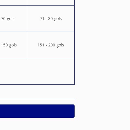
 70 gols
71 - 80 gols
 150 gols
151 - 200 gols