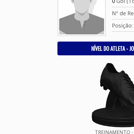
0
Gol (To
Nº de Re
Posição:
NÍVEL DO ATLETA - J
TREINAMENTO - 