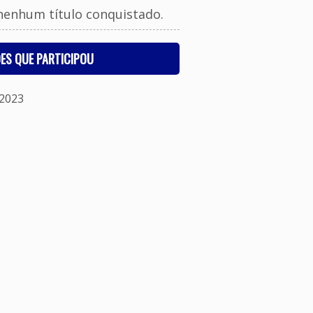
nenhum título conquistado.
ES QUE PARTICIPOU
 2023