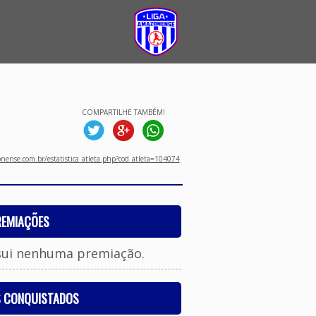
COMPARTILHE TAMBÉM!
ense.com.br/estatistica_atleta.php?cod_atleta=104074
REMIAÇÕES
sui nenhuma premiação.
S CONQUISTADOS