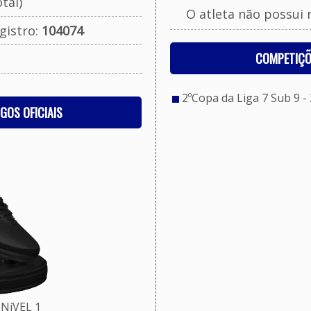
tal)
O atleta não possui 
gistro:
104074
COMPETIÇÕ
2ºCopa da Liga 7 Sub 9 -
OGOS OFICIAIS
NíVEL 1