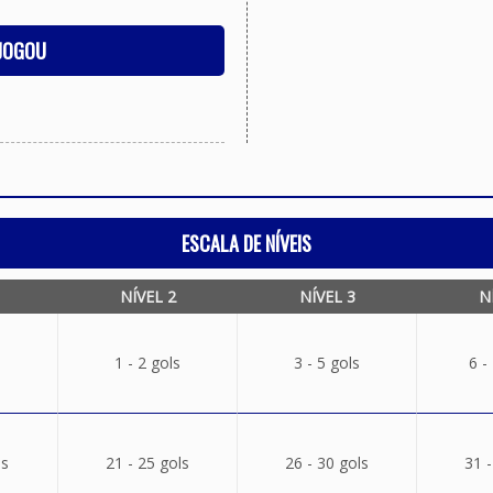
 JOGOU
ESCALA DE NÍVEIS
NÍVEL 2
NÍVEL 3
N
1 - 2 gols
3 - 5 gols
6 -
ls
21 - 25 gols
26 - 30 gols
31 -