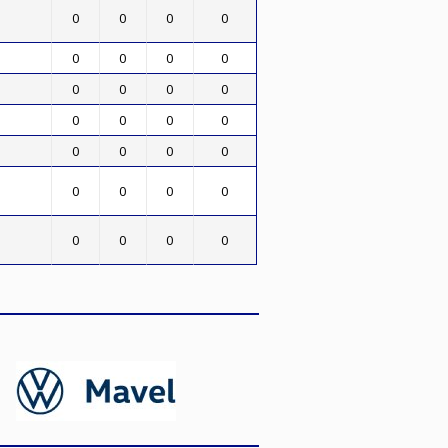
0
0
0
0
0
0
0
0
0
0
0
0
0
0
0
0
0
0
0
0
0
0
0
0
0
0
0
0