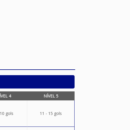
ÍVEL 4
NÍVEL 5
 10 gols
11 - 15 gols