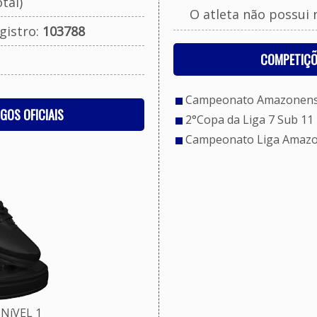
tal)
O atleta não possui 
gistro:
103788
COMPETIÇÕ
Campeonato Amazonense 
OGOS OFICIAIS
2°Copa da Liga 7 Sub 11 
Campeonato Liga Amazone
NíVEL 1