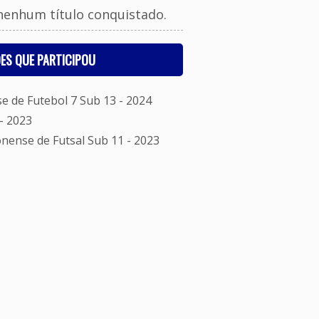
nenhum título conquistado.
ES QUE PARTICIPOU
de Futebol 7 Sub 13 - 2024
- 2023
nse de Futsal Sub 11 - 2023