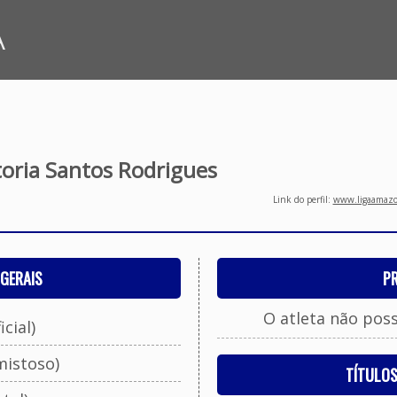
A
toria Santos Rodrigues
Link do perfil:
www.ligaamazon
GERAIS
P
O atleta não pos
cial)
mistoso)
TÍTULO