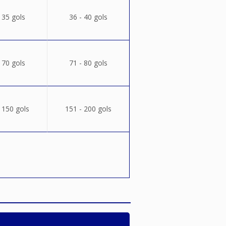
 35 gols
36 - 40 gols
 70 gols
71 - 80 gols
 150 gols
151 - 200 gols